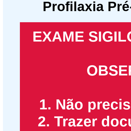
Profilaxia Pr
EXAME SIGIL
OBSE
1. Não precis
2. Trazer do