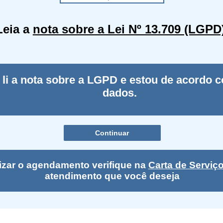
Leia a
nota sobre a Lei Nº 13.709 (LGPD
 li a nota sobre a LGPD e estou de acordo c
dados.
lizar o agendamento verifique na
Carta de Serviç
atendimento que você deseja